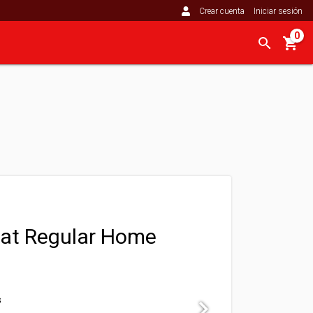
Crear cuenta
Iniciar sesión
0
at Regular Home
s