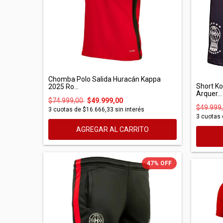
Chomba Polo Salida Huracán Kappa
Short K
2025 Ro...
Arquer...
$74.999,00
$49.999,00
$49.999
3
cuotas de
$16.666,33
sin interés
3
cuotas
AGREGAR AL CARRITO
47
%
OFF