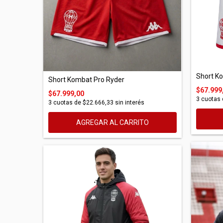
Short K
Short Kombat Pro Ryder
$67.999
$67.999,00
3
cuotas
3
cuotas de
$22.666,33
sin interés
AGREGAR AL CARRITO