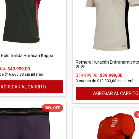
Polo Salida Huracán Kappa
..
Remera Huracán Entrenamient
2025...
,00
$49.999,00
 de
$16.666,33
sin interés
$59.999,00
$39.999,00
3
cuotas de
$13.333,00
sin interés
AGREGAR AL CARRITO
AGREGAR AL CARRITO
30
%
OFF