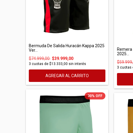
Bermuda De Salida Huracán Kappa 2025
Remera 
Ver...
2025...
$74.999,00
$39.999,00
$59.999
3
cuotas de
$13.333,00
sin interés
3
cuotas
AGREGAR AL CARRITO
30
%
OFF