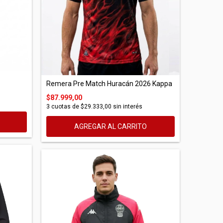
Remera Pre Match Huracán 2026 Kappa
$87.999,00
3
cuotas de
$29.333,00
sin interés
AGREGAR AL CARRITO