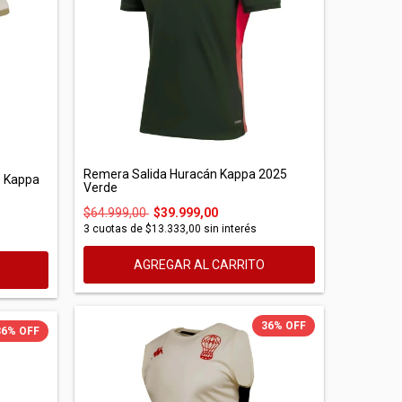
Remera Salida Huracán Kappa 2025
o Kappa
Verde
$64.999,00
$39.999,00
3
cuotas de
$13.333,00
sin interés
AGREGAR AL CARRITO
36
%
OFF
36
%
OFF