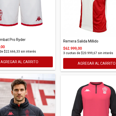
ombat Pro Ryder
Remera Salida Millido
,00
$62.999,00
 de
$22.666,33
sin interés
3
cuotas de
$20.999,67
sin interés
AGREGAR AL CARRITO
AGREGAR AL CARRITO