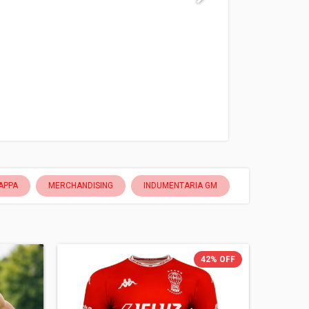
APPA
MERCHANDISING
INDUMENTARIA GM
42
%
OFF