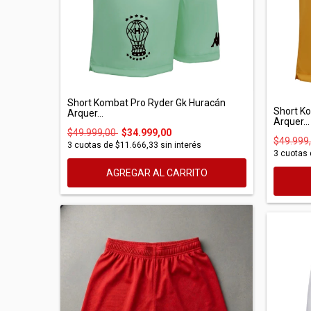
Short Kombat Pro Ryder Gk Huracán
Short K
Arquer...
Arquer...
$49.999,00
$34.999,00
$49.999
3
cuotas de
$11.666,33
sin interés
3
cuotas
AGREGAR AL CARRITO