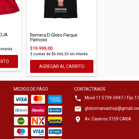
ROJA
Remera El Globo Parque
Patricios
$19.999,00
 interés
3
cuotas de
$6.666,33
sin interés
RITO
AGREGAR AL CARRITO
MEDIOS DE PAGO
CONTACTANOS
Movil 11 5739-0947 / Fijo 
globomaniashop@gmail.c
Av. Caseros 3159 CABA