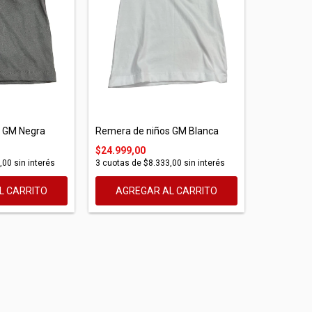
s GM Negra
Remera de niños GM Blanca
$24.999,00
,00
sin interés
3
cuotas de
$8.333,00
sin interés
L CARRITO
AGREGAR AL CARRITO