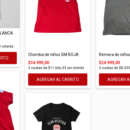
BLANCA
n interés
Chomba de niños GM ROJA
Remera de niño
RITO
$34.999,00
$24.999,00
3
cuotas de
$11.666,33
sin interés
3
cuotas de
$8.333
AGREGAR AL CARRITO
AGREGAR A