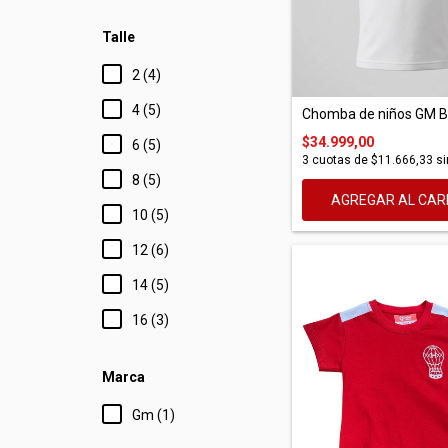
Talle
2 (4)
4 (5)
Chomba de niños GM 
$34.999,00
6 (5)
3
cuotas de
$11.666,33
si
8 (5)
AGREGAR AL CAR
10 (5)
12 (6)
14 (5)
16 (3)
Marca
Gm (1)