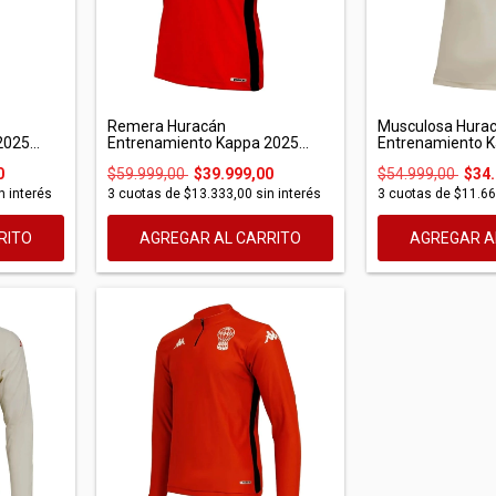
Remera Huracán
Musculosa Hura
025...
Entrenamiento Kappa 2025...
Entrenamiento Ka
0
$59.999,00
$39.999,00
$54.999,00
$34.
n interés
3
cuotas de
$13.333,00
sin interés
3
cuotas de
$11.66
RITO
AGREGAR AL CARRITO
AGREGAR A