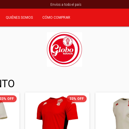
Envíos a todo el país
QUIÉNES SOMOS
CÓMO COMPRAR
NTO
33
%
OFF
33
%
OFF