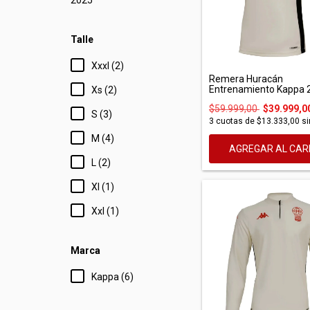
2025
Talle
Xxxl (2)
Remera Huracán
Entrenamiento Kappa 2
Xs (2)
$59.999,00
$39.999,0
S (3)
3
cuotas de
$13.333,00
si
M (4)
AGREGAR AL CAR
L (2)
Xl (1)
Xxl (1)
Marca
Kappa (6)