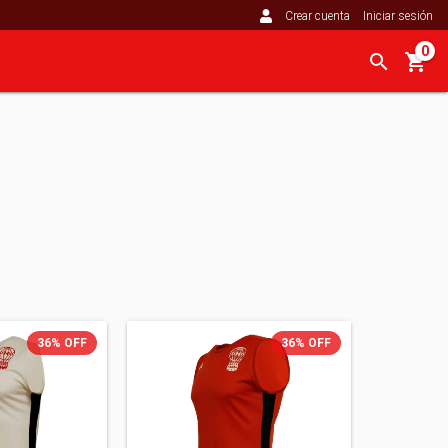
Crear cuenta
Iniciar sesión
0
36
%
OFF
36
%
OFF