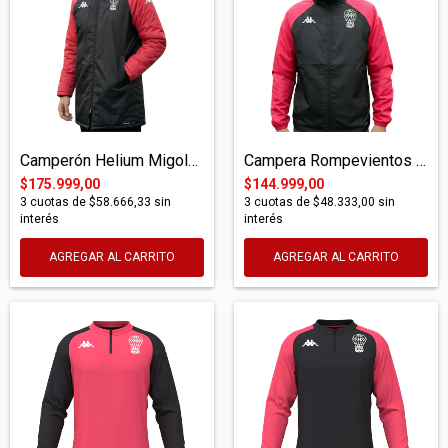
Camperón Helium Migolo Pro 2026
Campera Rompevientos Helium Mavaro Pro
$175.999,00
$144.999,00
3
cuotas de
$58.666,33
sin
3
cuotas de
$48.333,00
sin
interés
interés
AGREGAR AL CARRITO
AGREGAR AL CARRITO