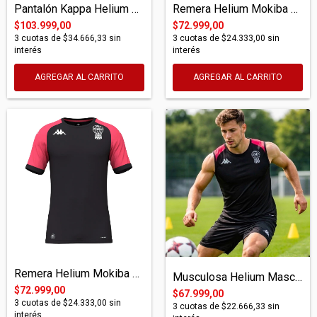
Pantalón Kappa Helium Miragi Pro
Remera Helium Mokiba Pro
$103.999,00
$72.999,00
3
cuotas de
$34.666,33
sin
3
cuotas de
$24.333,00
sin
interés
interés
AGREGAR AL CARRITO
AGREGAR AL CARRITO
Remera Helium Mokiba Pro
Musculosa Helium Masco Pro Gris/Fucsia
$72.999,00
$67.999,00
3
cuotas de
$24.333,00
sin
3
cuotas de
$22.666,33
sin
interés