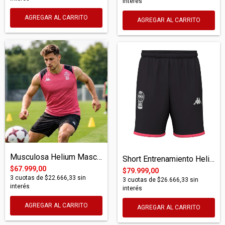
interés
AGREGAR AL CARRITO
AGREGAR AL CARRITO
Musculosa Helium Masco Pro Fucsia/Gris
Short Entrenamiento Helium Mixiozip Pro
$67.999,00
$79.999,00
3
cuotas de
$22.666,33
sin
3
cuotas de
$26.666,33
sin
interés
interés
AGREGAR AL CARRITO
AGREGAR AL CARRITO