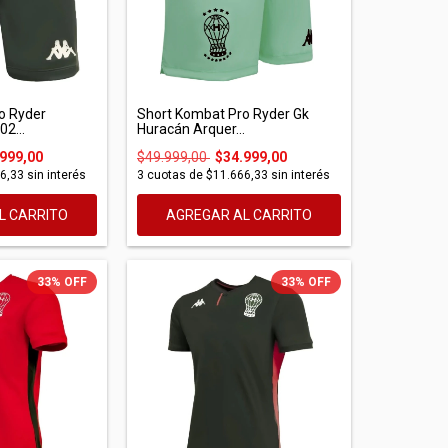
o Ryder
Short Kombat Pro Ryder Gk
2...
Huracán Arquer...
999,00
$49.999,00
$34.999,00
6,33
sin interés
3
cuotas de
$11.666,33
sin interés
L CARRITO
AGREGAR AL CARRITO
33
%
OFF
33
%
OFF