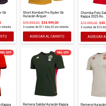
r Gk
Short Kombat Pro Ryder Gk
Chomba Polo Sal
Huracán Arquer...
Kappa 2025 Ro...
0
$49.999,00
$34.999,00
$74.999,00
$49.
n interés
3
cuotas de
$11.666,33
sin interés
3
cuotas de
$16.66
RITO
AGREGAR AL CARRITO
AGREGAR A
38
%
OFF
38
%
OFF
Remera Salida Huracán Kappa
Remera Huracán
n Kappa