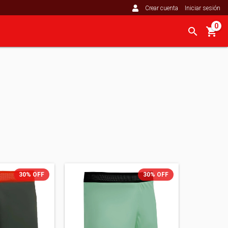
Crear cuenta
Iniciar sesión
0
30
%
OFF
30
%
OFF