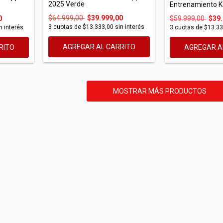
2025 Verde
Entrenamiento K
$64.999,00
$39.999,00
$59.999,00
$39.
0
3
cuotas de
$13.333,00
sin interés
3
cuotas de
$13.33
n interés
AGREGAR AL CARRITO
AGREGAR A
RITO
MOSTRAR MÁS PRODUCTOS