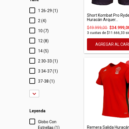
1 26-29 (1)
Short Kombat Pro Ryde
Huracán Arquer...
2 (4)
$49.999,00
$34.999,0
10 (7)
3
cuotas de
$11.666,33
si
12 (8)
AGREGAR AL CAR
14 (5)
2 30-33 (1)
3 34-37 (1)
37-38 (1)
Leyenda
Globo Con
Remera Salida Huracá
Estrellas (1)