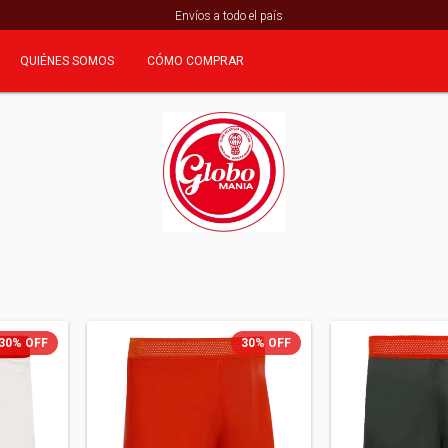
Envíos a todo el país
QUIÉNES SOMOS
CÓMO COMPRAR
30
%
OFF
30
%
OFF