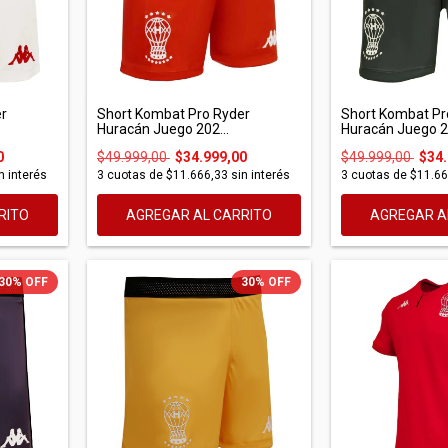
er
Short Kombat Pro Ryder
Short Kombat Pr
Huracán Juego 202...
Huracán Juego 20
0
$49.999,00
$34.999,00
$49.999,00
$34.
n interés
3
cuotas de
$11.666,33
sin interés
3
cuotas de
$11.66
RITO
AGREGAR AL CARRITO
AGREGAR A
30
%
OFF
30
%
OFF