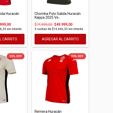
ida Huracán
Chomba Polo Salida Huracán
Kappa 2025 Ve...
999,00
$74.999,00
$49.999,00
6,33
sin interés
3
cuotas de
$16.666,33
sin interés
L CARRITO
AGREGAR AL CARRITO
33
%
OFF
33
%
OFF
Remera Huracán